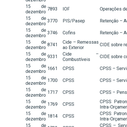
15 de
7893
IOF
Operações de
dezembro
15 de
3770
PIS/Pasep
Retenção – A
dezembro
15 de
3746
Cofins
Retenção – A
dezembro
15 de
Cide – Remessas
8741
CIDE sobre r
dezembro
ao Exterior
15 de
Cide –
9331
CIDE sobre c
dezembro
Combustíveis
15 de
1661
CPSS
CPSS – Servid
dezembro
15 de
1700
CPSS
CPSS – Servid
dezembro
15 de
1717
CPSS
CPSS – Pensio
dezembro
15 de
CPSS Patrona
1769
CPSS
dezembro
Intra-Orçamen
15 de
CPSS Patrona
1814
CPSS
dezembro
Intra-Orçamen
15 de
CPSS – Servid