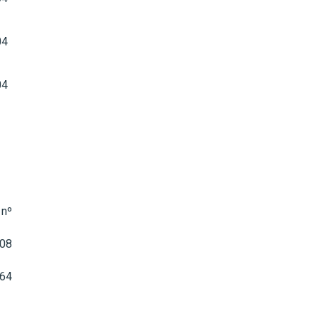
04
04
nº
/08
64