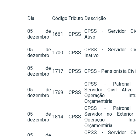
Dia
Código
Tributo
Descrição
05 de
CPSS - Servidor Civ
1661
CPSS
dezembro
Ativo
05 de
CPSS - Servidor Civ
1700
CPSS
dezembro
Inativo
05 de
1717
CPSS
CPSS - Pensionista Civi
dezembro
CPSS - Patronal
05 de
Servidor Civil Ativo
1769
CPSS
dezembro
Operação Intra
Orçamentária
CPSS - Patronal
05 de
Servidor no Exterior
1814
CPSS
dezembro
Operação Intra
Orçamentária
CPSS - Servidor Civ
05 de