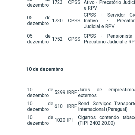
1723
CPSS
Ativo - Precatório Judici
dezembro
e RPV
CPSS - Servidor Civ
05 de
1730
CPSS
Inativo - Precatór
dezembro
Judicial e RPV
05 de
CPSS - Pensionista
1752
CPSS
dezembro
Precatório Judicial e R
10 de dezembro
10 de
Juros de empréstimo
5299
IRRF
dezembro
externos
10 de
Rend. Serviços Transport
610
IRRF
dezembro
Internacional (Paraguai)
10 de
Cigarros contendo tabac
1020
IPI
dezembro
(TIPI 2402.20.00)