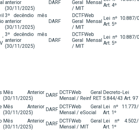
al
anterior
DARF
Geral Mensal
Art. 4º
(30/11/2025)
/ MIT
il
3º decêndio mês
DCTFWeb
Lei nº 10.887/
io
anterior
DARF
Geral Mensal
Art. 5º
(30/11/2025)
/ MIT
3º decêndio mês
DCTFWeb
 -
Lei nº 10.887/
anterior
DARF
Geral Mensal
PV
Art. 5º
(30/11/2025)
/ MIT
s
Mês Anterior
DCTFWeb Geral
Decreto-Lei 
DARF
(30/11/2025)
Mensal / Reinf RET
5.844/43 Art. 97
e
Mês Anterior
DCTFWeb Geral
Lei nº 11.773
DARF
(30/11/2025)
Mensal / eSocial
Art. 1º
o
Mês Anterior
DCTFWeb Geral
Lei nº 4.502/
DARF
(30/11/2025)
Mensal / MIT
Art. 1º