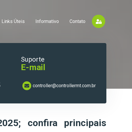
Links Úteis
Informativo
Contato
Suporte
E-mail
5
controller@controllermt.com.br
025; confira principais